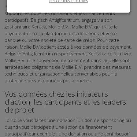
Refuser tous les cookies
Pour effectuer et traiter le sponsoring, les payements de
support, les dons, les donations et les financements
participatifs, Belgisch Antigifcentrum, engage via son
gestionnaire Kentaa, Mollie B.V.. Mollie B.V. qui traite le
payement entre la plateforme des donations et votre
banque ou votre société de carte de crédit. Pour cette
raison, Mollie B.V.obtient accès à vos données de payement.
Belgisch Antigifcentrum respectivement Kentaa a conclu avec
Mollie B.V. une convention de traitement dans laquelle sont
arrêtées les obligations de Mollie B.V. prendre des mesures
techniques et organisationnelles convenables pour la
protection de vos données personnelles.
Vos données chez les initiateurs
d'action, les participants et les leaders
de projet
Lorsque vous faites une donation, un don de sponsoring ou
quand vous participez à une action de financement
participatif (par exemple : une donation ou une contribution