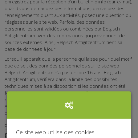
enregistrez pour la réception d'un bulletin d'info (par e-mail),
quand vous demandez des informations, demandez des
renseignements quant aux activités, posez une question ou
réagissez sur le site web. Parfois, des données
personnelles sont validées ou combinées par Belgisch
Antigifcentrum avec des informations qui proviennent de
sources externes. Ainsi, Belgisch Antigifcentrum tient sa
base de données à jour.
Lorsqu'il apparaît que la personne qui laisse pour quel motif
que ce soit des données personnelles sur le site web
Belgisch Antigifcentrum n'a pas encore 16 ans, Belgisch
Antigifcentrum, vérifiera dans la limite des possibilités
techniques mises à sa disposition si les données ont été
fournies avec l'accord d'un parent ou d'une personne en
charge. Lorsque cet accord est absent, Belgisch
Antigifcentrum ne procédera pas au traitement des
données personnelles.
Sécurisation de vos données
Ce site web utilise des cookies
personnelles