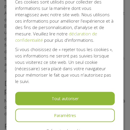
Ces cookies sont utilisés pour collecter des
Pour la protection de vos données personnelles, Belgisch
informations sur la manière dont vous
Antigifcentrum a pris des mesures physiques, techniques et
interagissez avec notre site web. Nous utilisons
organisationnelles adéquates. Via son sous-traitant Kentaa,
ces informations pour améliorer l'expérience et à
Belgisch Antigifcentrum utilise un serveur sécurisé
des fins de personnalisation, d'analyse et de
uniquement accessible aux personnes autorisées. Les
mesure. Veuillez lire notre
déclaration de
données que vous saisissez éventuellement sur les
confidentialité
pour plus d'informations.
formulaires en ligne sont envoyées de façon cryptée. Les
Si vous choisissez de « rejeter tous les cookies »,
données des participants, des initiateurs d'action, des
vos informations ne seront pas suivies lorsque
sponsors, des donateurs, des relations, des bénévoles, des
vous visiterez ce site web. Un seul cookie
amis et d'autres personnes intéressées sont stockées sur
(nécessaire) sera placé dans votre navigateur
des systèmes sécurisés.
pour mémoriser le fait que vous n'autorisez pas
le suivi.
Délai de conservation de vos données
personnelles
Tout autoriser
Nous ne conservons pas vos données personnelles au-delà
du délai nécessaire pour atteindre les objectifs déclinés
dans la présente déclaration de confidentialité.
Paramètres
Payement