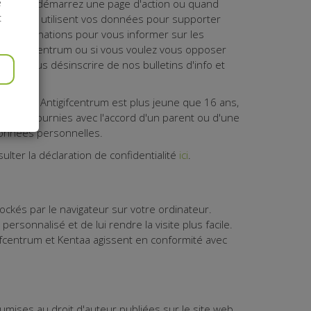
e
uand vous démarrez une page d'action ou quand
t
et Kentaa utilisent vos données pour supporter
ent de donations pour vous informer sur les
sch Antigifcentrum ou si vous voulez vous opposer
uvez vous désinscrire de nos bulletins d'info et
Belgisch Antigifcentrum est plus jeune que 16 ans,
 ont été fournies avec l'accord d'un parent ou d'une
données personnelles.
lter la déclaration de confidentialité
ici
.
ockés par le navigateur sur votre ordinateur.
personnalisé et de lui rendre la visite plus facile.
ifcentrum et Kentaa agissent en conformité avec
umises au droit d'auteur publiées sur le site web