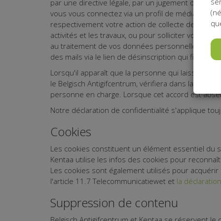
ser
par une directive légale, par un jugement ou un 
(né
vous vous connectez via un profil de médias socia
que
respectivement votre action de collecte de fonds,
activités et les travaux, ou pour solliciter votre
au traitement de vos données personnelles, cont
des mails via le lien de désinscription qui figure 
Lorsqu'il apparaît que la personne qui laisse pour
le Belgisch Antigifcentrum, vérifiera dans la limit
personne en charge. Lorsque cet accord est absen
Notre déclaration de confidentialité s'applique t
Cookies
Les cookies constituent un élément essentiel du su
Kentaa utilise les infos des cookies pour reconnaître
Les cookies sont également utilisés pour acquérir
l'article 11.7 Telecommunicatiewet et
la déclaratio
Suppression de contenu
Belgisch Antigifcentrum et Kentaa se réservent le 