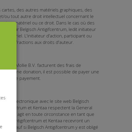
es cartes, des autres matériels graphiques, des
ou tout autre droit intellectuel concernant le
sant ce matériel ou ce droit. Dans le cas où des
ojet sur Belgisch Antigifcentrum, ledit initiateur
 matériel. L'initiateur d'action, participant ou
 les infractions aux droits d'auteur.
taa et Mollie B.V. facturent des frais de
 Lors d'une donation, il est possible de payer une
méthode de payement.
ces
ance électronique avec le site web Belgisch
 Antigifcentrum et Kentaa respectent la General
gifcentrum agit en toute circonstance en tant que
elgisch Antigifcentrum et Kentaa recevront un
ne
on, sauf si Belgisch Antigifcentrum y est obligé