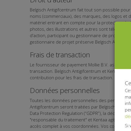
Belgisch Antigifcentrum fait tout son possible pour
noms (commerciaux), des marques, des logos et des
matériel entrant en compte pour la protection dudi
photos, des illustrations et autres sont téléchargée
d'action, participant ou gestionnaire de projet gara
gestionnaire de projet préserve Belgisch Antigifce
Frais de transaction
Le fournisseur de payement Mollie B.V. assure la ge
transaction. Belgisch Antigifcentrum et Kentaa ne 
contribution pour les frais de transaction. Les 
Ce
Données personnelles
Ces
man
Toutes les données personnelles des personnes na
inf
Antigifcentrum seront traitées par Belgisch Antigif
per
Data Protection Regulation (“GDPR”), la déclaration 
déc
"responsable du traitement" et Kentaa agit toujour
Si 
accès complet à vos coordonnées. Vos coordonnées 