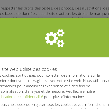
 respecter les droits des textes, des photos, des illustrations, d
 bases de données. Les droits d'auteur, les droits de marque et/
t matériel ou desdits droits reposent auprès de l'entreprise utili
s par un initiateur d'action, un participant ou un gestionnaire de pr
ntit le respect des droits d'auteur des tierces parties concernant ce
ntrum contre toutes les réclamations d'une tierce partie concernant
stion des transactions via ce site web. Pour ces transactions, Ken
sont pas responsables de la prestation de services de Mollie B.V..
frais de transaction exacts dépendent du montant donné et de la 
 site web utilise des cookies
 cookies sont utilisés pour collecter des informations sur la
ière dont vous interagissez avec notre site web. Nous utilisons 
turelles traçables ("données personnelles") dans la correspond
ormations pour améliorer l'expérience et à des fins de
centrum et Kentaa avec le plus grand soin. En ce faisant, Belgisch
sonnalisation, d'analyse et de mesure. Veuillez lire notre
de confidentialité et la déclaration sur les cookies. Belgisch Anti
laration de confidentialité
pour plus d'informations.
s comme "sous-traitant" dans le sens de l'article 4 sub f GDPR. B
vous choisissez de « rejeter tous les cookies », vos informations 
ne seront pas transmises à des tiers ni données pour consultati