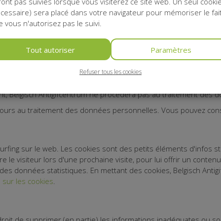
ont pas suivies lorsque vous visiterez ce site web. Un seul cooki
commandement administratif. Lorsque vous visitez le site web, q
cessaire) sera placé dans votre navigateur pour mémoriser le fai
ux, vos coordonnées sont enregistrées. Belgisch Antigifcentrum 
 vous n'autorisez pas le suivi.
 votre enregistrement à la participation d'événements, le traitem
 soutien. Lorsque vous ne préférez pas recevoir des infos de Belgi
actez-nous via:
anne-marie.descamps@poisoncentre.be
. Vous po
Tout autoriser
Paramètres
en bas de tout message e-mail.
 quel motif que ce soit des données personnelles sur le site web 
Refuser tous les cookies
e des possibilités techniques mises à sa disposition si les données
t, Belgisch Antigifcentrum ne procédera pas au traitement des 
oujours au traitement des données personnelles. Vous pouvez consu
rfing sur le web. Les cookies sont des petits éléments d'infos st
 le visiteur lors d'une prochaine visite, pour lui offrir un contenu 
 des données statistiques. En mettant des cookies, Belgisch Antig
n sur les cookies
.
droit de supprimer (en partie) les informations inadéquates ou so